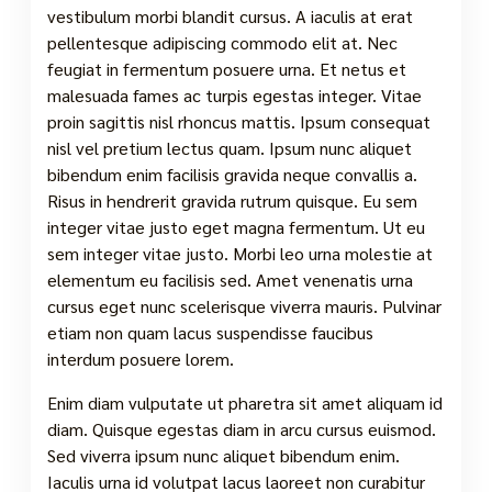
vestibulum morbi blandit cursus. A iaculis at erat
pellentesque adipiscing commodo elit at. Nec
feugiat in fermentum posuere urna. Et netus et
malesuada fames ac turpis egestas integer. Vitae
proin sagittis nisl rhoncus mattis. Ipsum consequat
nisl vel pretium lectus quam. Ipsum nunc aliquet
bibendum enim facilisis gravida neque convallis a.
Risus in hendrerit gravida rutrum quisque. Eu sem
integer vitae justo eget magna fermentum. Ut eu
sem integer vitae justo. Morbi leo urna molestie at
elementum eu facilisis sed. Amet venenatis urna
cursus eget nunc scelerisque viverra mauris. Pulvinar
etiam non quam lacus suspendisse faucibus
interdum posuere lorem.
Enim diam vulputate ut pharetra sit amet aliquam id
diam. Quisque egestas diam in arcu cursus euismod.
Sed viverra ipsum nunc aliquet bibendum enim.
Iaculis urna id volutpat lacus laoreet non curabitur