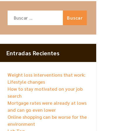
Buscar:
Entradas Recientes
Weight loss interventions that work:
Lifestyle changes
How to stay motivated on your job
search
Mortgage rates were already at lows
and can go even lower
Online shopping can be worse for the
environment
Lab Tag